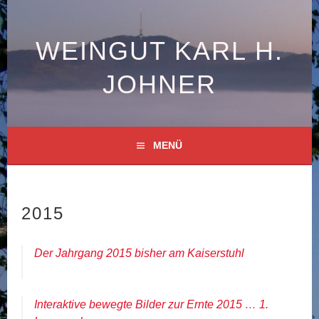
Springe
zum
Inhalt
WEINGUT KARL H.
JOHNER
MENÜ
2015
Der Jahrgang 2015 bisher am Kaiserstuhl
Interaktive bewegte Bilder zur Ernte 2015 … 1.