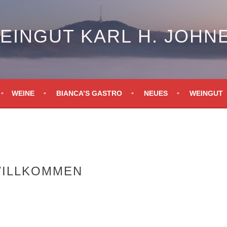
EINGUT KARL H. JOHN
WEINE
BIANCA’S GASTRO
NEUES
WEINGUT
E
WILLKOMMEN