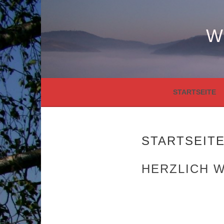
Springe
zum
Inhalt
W
STARTSEITE
STARTSEIT
HERZLICH 