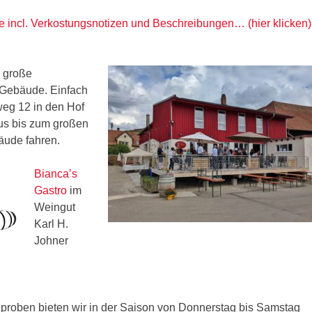
te incl. Verkostungsnotizen und Beschreibungen… (hier klicken)
e große
 Gebäude. Einfach
weg 12 in den Hof
us bis zum großen
äude fahren.
Bianca’s
Gastro
im
Weingut
Karl H.
Johner
proben bieten wir in der Saison von Donnerstag bis Samstag