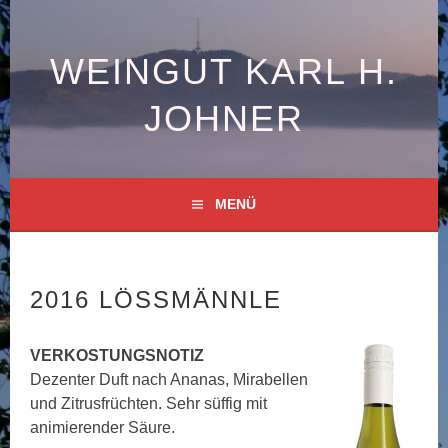
Springe
zum
Inhalt
WEINGUT KARL H.
JOHNER
MENÜ
2016 LÖSSMÄNNLE
VERKOSTUNGSNOTIZ
Dezenter Duft nach Ananas, Mirabellen
und Zitrusfrüchten. Sehr süffig mit
animierender Säure.