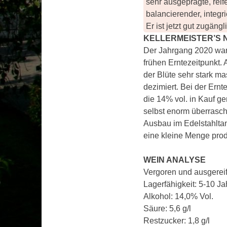
sehr ausgeprägte, reif
balancierender, integ
Er ist jetzt gut zugäng
KELLERMEISTER’S 
Der Jahrgang 2020 war 
frühen Erntezeitpunkt
der Blüte sehr stark mas
dezimiert. Bei der Ernt
die 14% vol. in Kauf 
selbst enorm überrasch
Ausbau im Edelstahltan
eine kleine Menge prod
WEIN ANALYSE
Vergoren und ausgereif
Lagerfähigkeit: 5-10 Ja
Alkohol: 14,0% Vol.
Säure: 5,6 g/l
Restzucker: 1,8 g/l