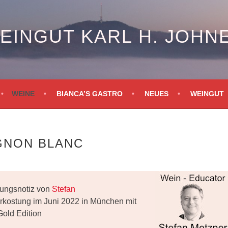
EINGUT KARL H. JOHN
WEINE
BIANCA’S GASTRO
NEUES
WEINGUT
GNON BLANC
tungsnotiz von
Stefan
erkostung im Juni 2022 in München mit
Gold Edition