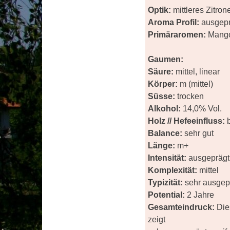
Optik:
mittleres Zitron
Aroma Profil:
ausgepr
Primäraromen:
Mango,
Gaumen:
Säure:
mittel, linear
Körper:
m (mittel)
Süsse:
trocken
Alkohol:
14,0% Vol.
Holz // Hefeeinfluss:
b
Balance:
sehr gut
Länge:
m+
Intensität:
ausgeprägt
Komplexität:
mittel
Typizität:
sehr ausgep
Potential:
2 Jahre
Gesamteindruck:
Die
zeigt