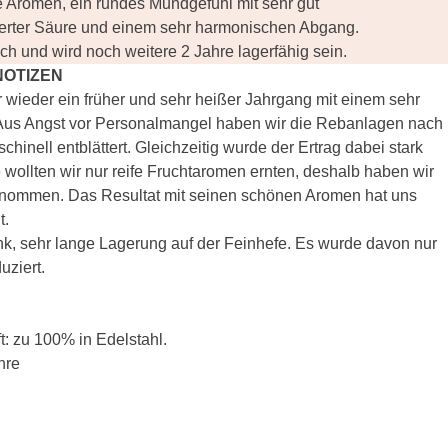
e Aromen, ein rundes Mundgefühl mit sehr gut
rierter Säure und einem sehr harmonischen Abgang.
lich und wird noch weitere 2 Jahre lagerfähig sein.
NOTIZEN
wieder ein früher und sehr heißer Jahrgang mit einem sehr
. Aus Angst vor Personalmangel haben wir die Rebanlagen nach
chinell entblättert. Gleichzeitig wurde der Ertrag dabei stark
e wollten wir nur reife Fruchtaromen ernten, deshalb haben wir
genommen. Das Resultat mit seinen schönen Aromen hat uns
t.
k, sehr lange Lagerung auf der Feinhefe. Es wurde davon nur
uziert.
t: zu 100% in Edelstahl.
hre