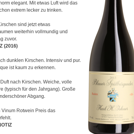
orm elegant. Mit etwas Luft wird das
schon extrem lecker zu trinken.
irschen sind jetzt etwas
aumen weiterhin vollmundig und
ag zuvor.
 (2016)
ch dunklen Kirschen. Intensiv und pur.
que ist kaum zu erkennen.
uft nach Kirschen. Weiche, volle
e (typisch für den Jahrgang). Große
wunderschöner Abgang.
m Vinum Rotwein Preis das
fehlt.
NOTIZ