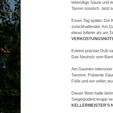
lebendige Säure und en
Tannin süsslich. Jetzt 
Einen Tag später: Die K
zurückhaltender. Am G
etwas bitterer als am T
VERKOSTUNGSNOTIZ
Extrem präziser Duft na
Das Neuholz vom Barri
Am Gaumen intensiver D
Tannine. Präsente Säur
Fülle und ein voller, 
Dieser Wein hatte bei
Siegerpodest knapp ver
KELLERMEISTER’S 