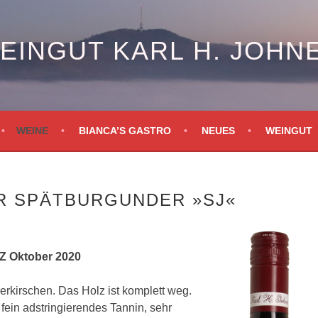
EINGUT KARL H. JOHN
WEINE
BIANCA’S GASTRO
NEUES
WEINGUT
ER SPÄTBURGUNDER »SJ«
Oktober 2020
rkirschen. Das Holz ist komplett weg.
ein adstringierendes Tannin, sehr