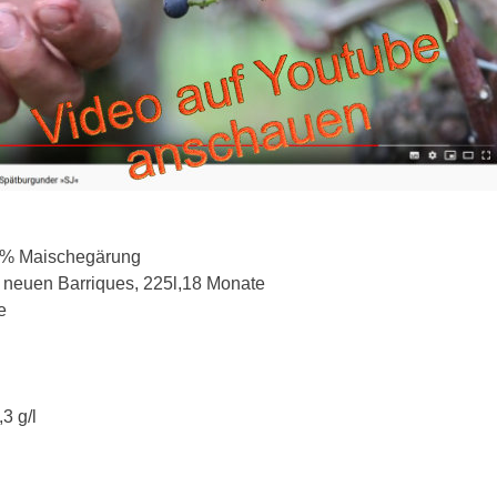
0% Maischegärung
 neuen Barriques, 225l,18 Monate
e
3 g/l