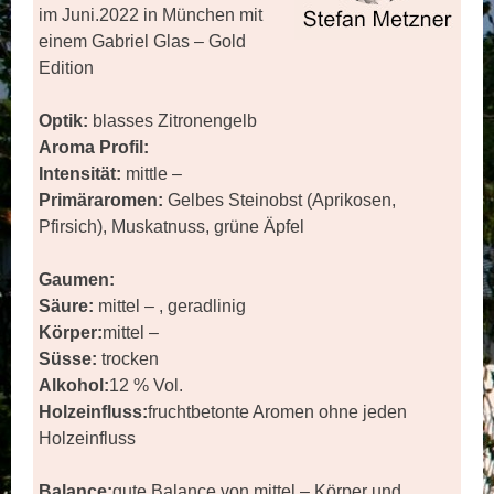
im Juni.2022 in München mit
einem Gabriel Glas – Gold
Edition
Optik:
blasses Zitronengelb
Aroma Profil:
Intensität:
mittle –
Primäraromen:
Gelbes Steinobst (Aprikosen,
Pfirsich), Muskatnuss, grüne Äpfel
Gaumen:
Säure:
mittel – , geradlinig
Körper:
mittel –
Süsse:
trocken
Alkohol:
12 % Vol.
Holzeinfluss:
fruchtbetonte Aromen ohne jeden
Holzeinfluss
Balance:
gute Balance von mittel – Körper und