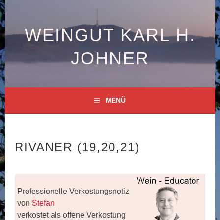
Springe
zum
Inhalt
WEINGUT KARL H.
JOHNER
MENÜ
RIVANER (19,20,21)
Professionelle Verkostungsnotiz
von
Stefan
verkostet als offene Verkostung