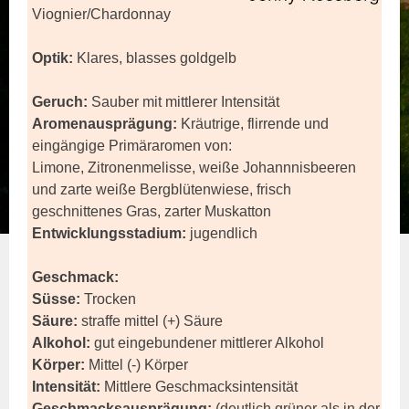
Viognier/Chardonnay
Optik:
Klares, blasses goldgelb
Geruch:
Sauber mit mittlerer Intensität
Aromenausprägung:
Kräutrige, flirrende und
eingängige Primäraromen von:
Limone, Zitronenmelisse, weiße Johannnisbeeren
und zarte weiße Bergblütenwiese, frisch
geschnittenes Gras, zarter Muskatton
Entwicklungsstadium:
jugendlich
Geschmack:
Süsse:
Trocken
Säure:
straffe mittel (+) Säure
Alkohol:
gut eingebundener mittlerer Alkohol
Körper:
Mittel (-) Körper
Intensität:
Mittlere Geschmacksintensität
Geschmacksausprägung:
(deutlich grüner als in der