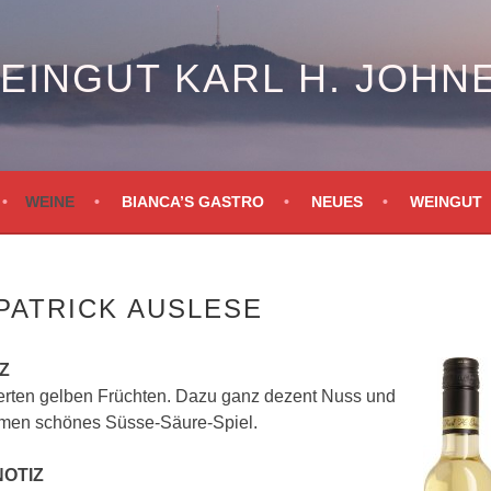
EINGUT KARL H. JOHN
WEINE
BIANCA’S GASTRO
NEUES
WEINGUT
 PATRICK AUSLESE
Z
ierten gelben Früchten. Dazu ganz dezent Nuss und
en schönes Süsse-Säure-Spiel.
NOTIZ