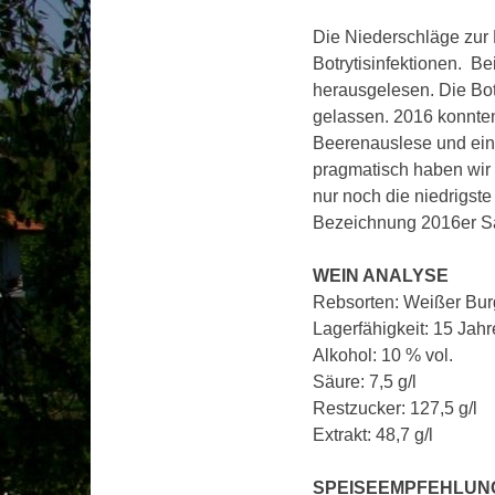
Die Niederschläge zur E
Botrytisinfektionen. B
herausgelesen. Die Bo
gelassen. 2016 konnte
Beerenauslese und ein
pragmatisch haben wir
nur noch die niedrigst
Bezeichnung 2016er Sa
WEIN ANALYSE
Rebsorten: Weißer Bur
Lagerfähigkeit: 15 Jahr
Alkohol: 10 % vol.
Säure: 7,5 g/l
Restzucker: 127,5 g/l
Extrakt: 48,7 g/l
SPEISEEMPFEHLUN