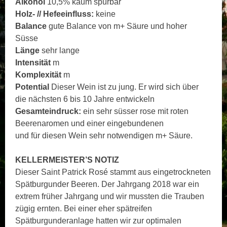
Alkohol
10,5% kaum spürbar
Holz- // Hefeeinfluss:
keine
Balance
gute Balance von m+ Säure und hoher
Süsse
Länge
sehr lange
Intensität
m
Komplexität
m
Potential
Dieser Wein ist zu jung. Er wird sich über
die nächsten 6 bis 10 Jahre entwickeln
Gesamteindruck:
ein sehr süsser rose mit roten
Beerenaromen und einer eingebundenen
und für diesen Wein sehr notwendigen m+ Säure.
KELLERMEISTER’S NOTIZ
Dieser Saint Patrick Rosé stammt aus eingetrockneten
Spätburgunder Beeren. Der Jahrgang 2018 war ein
extrem früher Jahrgang und wir mussten die Trauben
zügig ernten. Bei einer eher spätreifen
Spätburgunderanlage hatten wir zur optimalen