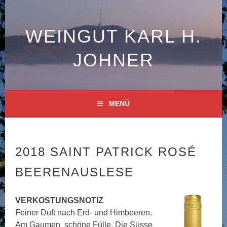
Springe
zum
Inhalt
WEINGUT KARL H.
JOHNER
MENÜ
2018 SAINT PATRICK ROSÉ
BEERENAUSLESE
VERKOSTUNGSNOTIZ
Feiner Duft nach Erd- und Himbeeren.
Am Gaumen schöne Fülle. Die Süsse