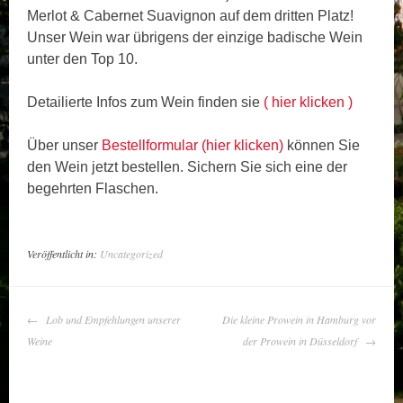
Merlot & Cabernet Suavignon auf dem dritten Platz!
Unser Wein war übrigens der einzige badische Wein
unter den Top 10.
Detailierte Infos zum Wein finden sie
( hier klicken )
Über unser
Bestellformular (hier klicken)
können Sie
den Wein jetzt bestellen. Sichern Sie sich eine der
begehrten Flaschen.
Veröffentlicht in:
Uncategorized
ARTIKEL-
Lob und Empfehlungen unserer
Die kleine Prowein in Hamburg vor
NAVIGATION
Weine
der Prowein in Düsseldorf