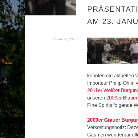
PRÄSENTATI
AM 23. JAN
Januar 26, 2012
konnten die aktuellen
Importeur Philip Ohlin
2011er Weißer Burgun
unseren
2009er Blauer
Fine Spirits folgende 
2009er Grauer Burgu
Verkostungsnotiz: Dezen
Gaumen wunderbar offe