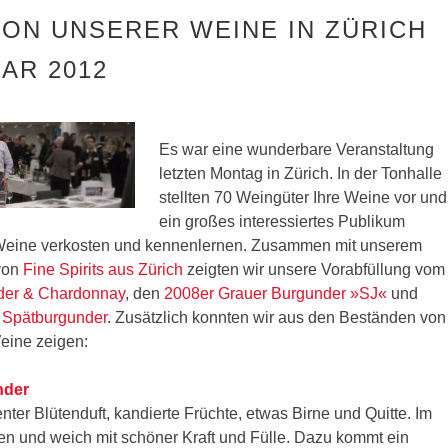
ON UNSERER WEINE IN ZÜRICH
UAR 2012
Es war eine wunderbare Veranstaltung
letzten Montag in Zürich. In der Tonhalle
stellten 70 Weingüter Ihre Weine vor und
ein großes interessiertes Publikum
 Weine verkosten und kennenlernen. Zusammen mit unserem
 von
Fine Spirits aus Zürich
zeigten wir
unsere Vorabfüllung vom
der & Chardonnay
, den
2008er Grauer Burgunder »SJ«
und
 Spätburgunder
. Zusätzlich konnten wir aus den Beständen von
Weine zeigen:
nder
ter Blütenduft, kandierte Früchte, etwas Birne und Quitte. Im
n und weich mit schöner Kraft und Fülle. Dazu kommt ein