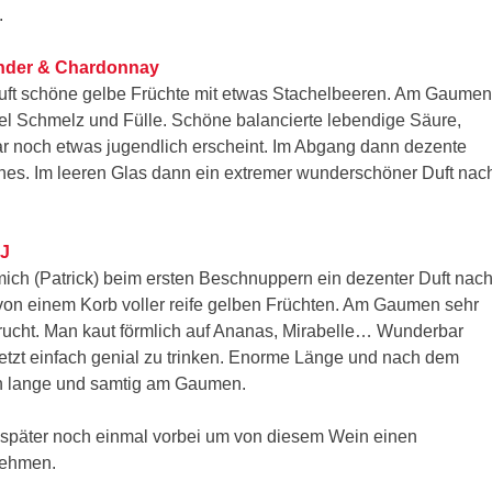
.
nder & Chardonnay
Duft schöne gelbe Früchte mit etwas Stachelbeeren. Am Gaumen
iel Schmelz und Fülle. Schöne balancierte lebendige Säure,
r noch etwas jugendlich erscheint. Im Abgang dann dezente
nes. Im leeren Glas dann ein extremer wunderschöner Duft nac
SJ
mich (Patrick) beim ersten Beschnuppern ein dezenter Duft nac
on einem Korb voller reife gelben Früchten. Am Gaumen sehr
 Frucht. Man kaut förmlich auf Ananas, Mirabelle… Wunderbar
 jetzt einfach genial zu trinken. Enorme Länge und nach dem
in lange und samtig am Gaumen.
später noch einmal vorbei um von diesem Wein einen
nehmen.