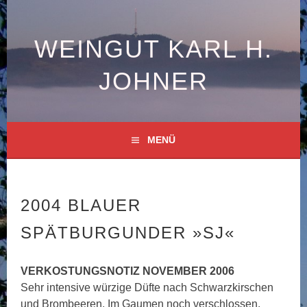
Springe
zum
Inhalt
WEINGUT KARL H.
JOHNER
MENÜ
2004 BLAUER
SPÄTBURGUNDER »SJ«
VERKOSTUNGSNOTIZ NOVEMBER 2006
Sehr intensive würzige Düfte nach Schwarzkirschen
und Brombeeren. Im Gaumen noch verschlossen,